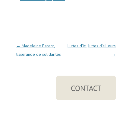
Navigation des articles
←
Madeleine Parent,
Luttes d’ici, luttes d’ailleurs
tisserande de solidarités
→